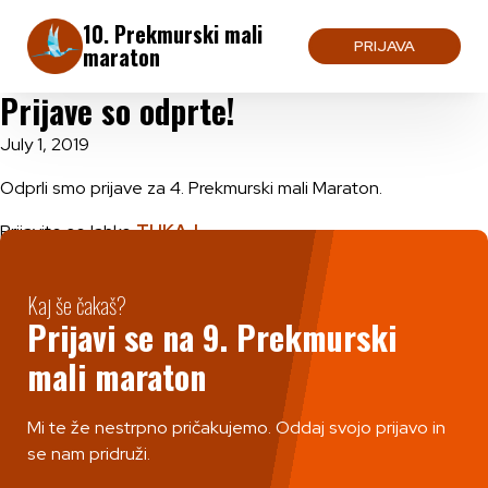
10. Prekmurski mali
PRIJAVA
maraton
Prijave so odprte!
July 1, 2019
Odprli smo prijave za 4. Prekmurski mali Maraton.
Prijavite se lahko
TUKAJ
Kaj še čakaš?
Prijavi se na 9. Prekmurski
mali maraton
Mi te že nestrpno pričakujemo. Oddaj svojo prijavo in
se nam pridruži.