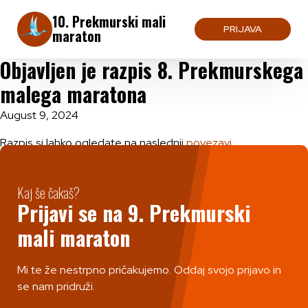
10. Prekmurski mali
PRIJAVA
maraton
Objavljen je razpis 8. Prekmurskega
malega maratona
August 9, 2024
Razpis si lahko ogledate na naslednji
povezavi
.
Kaj še čakaš?
Prijavi se na 9. Prekmurski
mali maraton
Mi te že nestrpno pričakujemo. Oddaj svojo prijavo in
se nam pridruži.